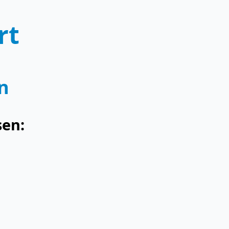
rt
n
sen: