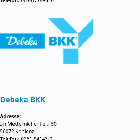
Telefon:
06331/148620
Debeka BKK
Adresse:
Im Metternicher Feld 50
56072
Koblenz
Telefon:
0261-94143-0