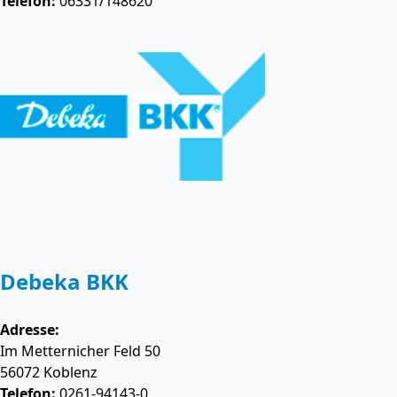
Telefon:
06331/148620
Debeka BKK
Adresse:
Im Metternicher Feld 50
56072
Koblenz
Telefon:
0261-94143-0