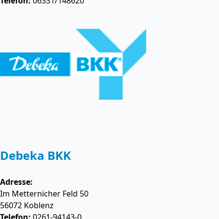
Telefon:
06331/148620
Debeka BKK
Adresse:
Im Metternicher Feld 50
56072
Koblenz
Telefon:
0261-94143-0