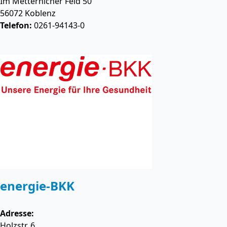
Im Metternicher Feld 50
56072
Koblenz
Telefon:
0261-94143-0
energie-BKK
Adresse:
Holzstr. 6