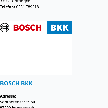
37081
Göttingen
Telefon:
0551 78951811
BOSCH BKK
Adresse:
Sonthofener Str. 60
87509
Immenstadt