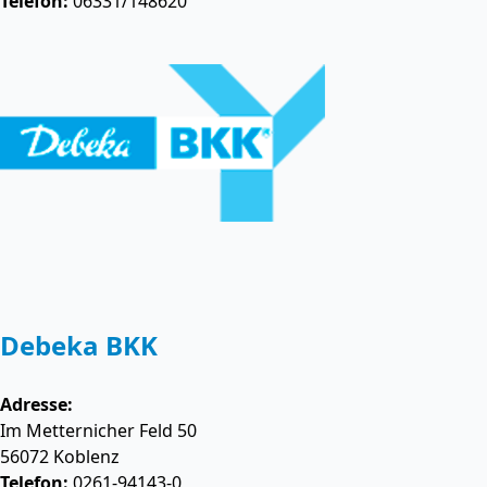
Telefon:
06331/148620
Debeka BKK
Adresse:
Im Metternicher Feld 50
56072
Koblenz
Telefon:
0261-94143-0