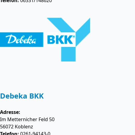
Telefon:
06331/148620
Debeka BKK
Adresse:
Im Metternicher Feld 50
56072
Koblenz
Telefon:
0261-94143-0