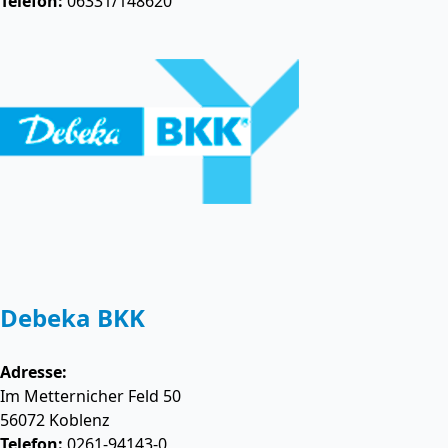
Telefon:
06331/148620
Debeka BKK
Adresse:
Im Metternicher Feld 50
56072
Koblenz
Telefon:
0261-94143-0