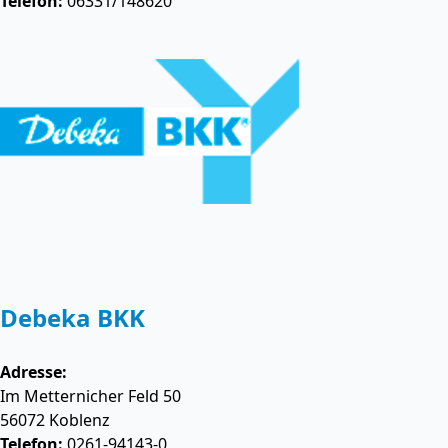
Telefon:
06331/148620
Debeka BKK
Adresse:
Im Metternicher Feld 50
56072
Koblenz
Telefon:
0261-94143-0