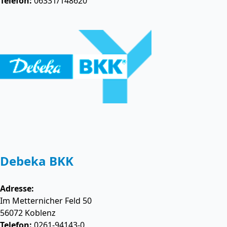
Telefon:
06331/148620
Debeka BKK
Adresse:
Im Metternicher Feld 50
56072
Koblenz
Telefon:
0261-94143-0