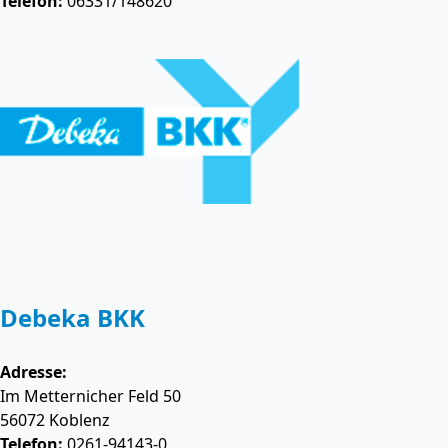
Telefon:
06331/148620
Debeka BKK
Adresse:
Im Metternicher Feld 50
56072
Koblenz
Telefon:
0261-94143-0