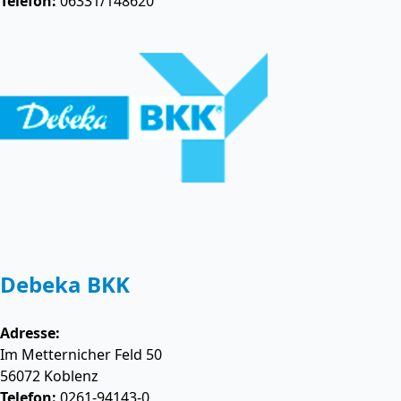
Telefon:
06331/148620
Debeka BKK
Adresse:
Im Metternicher Feld 50
56072
Koblenz
Telefon:
0261-94143-0