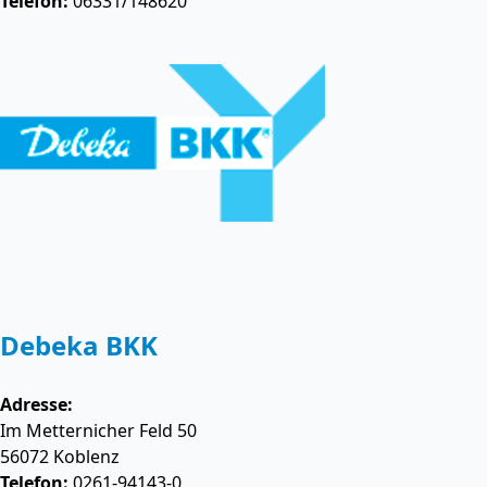
Telefon:
06331/148620
Debeka BKK
Adresse:
Im Metternicher Feld 50
56072
Koblenz
Telefon:
0261-94143-0