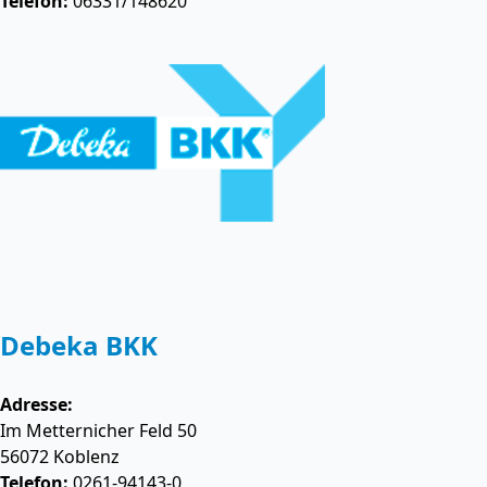
Telefon:
06331/148620
Debeka BKK
Adresse:
Im Metternicher Feld 50
56072
Koblenz
Telefon:
0261-94143-0