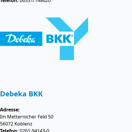
Telefon:
06331/148620
Debeka BKK
Adresse:
Im Metternicher Feld 50
56072
Koblenz
Telefon:
0261-94143-0