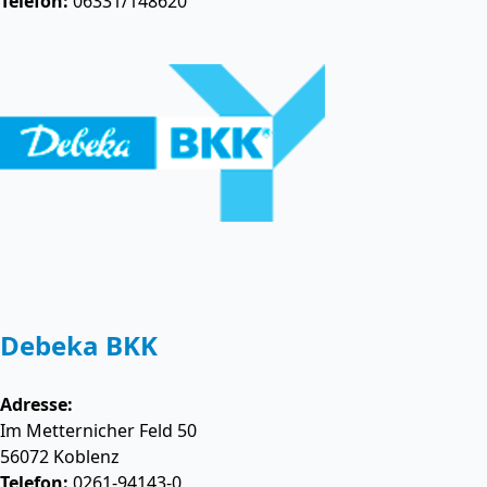
Telefon:
06331/148620
Debeka BKK
Adresse:
Im Metternicher Feld 50
56072
Koblenz
Telefon:
0261-94143-0