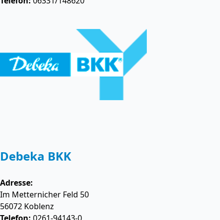
Telefon:
06331/148620
Debeka BKK
Adresse:
Im Metternicher Feld 50
56072
Koblenz
Telefon:
0261-94143-0