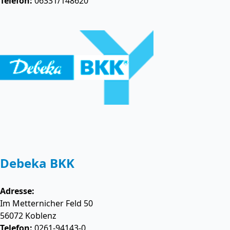
Telefon:
06331/148620
Debeka BKK
Adresse:
Im Metternicher Feld 50
56072
Koblenz
Telefon:
0261-94143-0