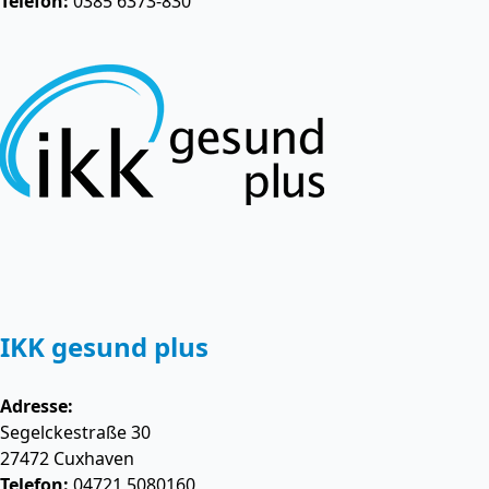
Telefon:
0385 6373-830
IKK gesund plus
Adresse:
Segelckestraße 30
27472
Cuxhaven
Telefon:
04721 5080160