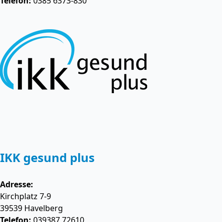
Telefon:
0385 6373-830
IKK gesund plus
Adresse:
Kirchplatz 7-9
39539
Havelberg
Telefon:
039387 72610