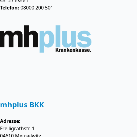
45127
Essen
Telefon:
08000 200 501
mhplus BKK
Adresse:
Freiligrathstr. 1
04610
Meuselwitz