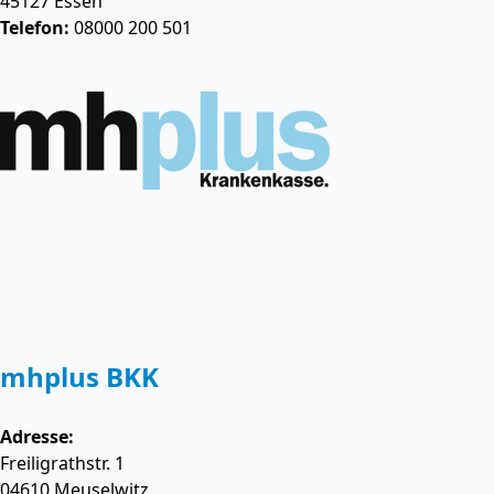
45127
Essen
Telefon:
08000 200 501
mhplus BKK
Adresse:
Freiligrathstr. 1
04610
Meuselwitz