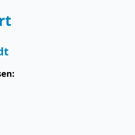
rt
dt
sen: