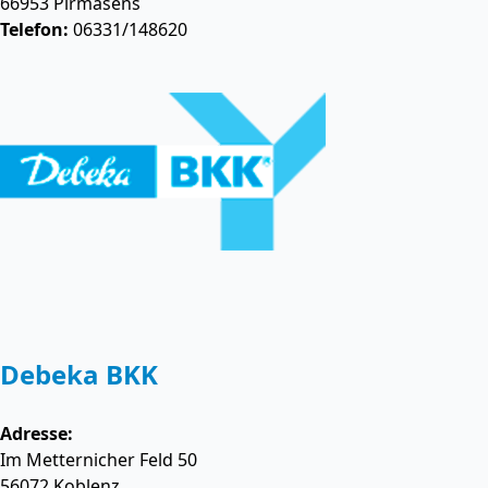
66953
Pirmasens
Telefon:
06331/148620
Debeka BKK
Adresse:
Im Metternicher Feld 50
56072
Koblenz