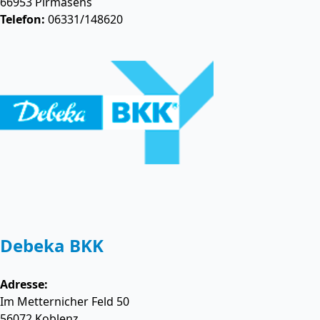
66953
Pirmasens
Telefon:
06331/148620
Debeka BKK
Adresse:
Im Metternicher Feld 50
56072
Koblenz