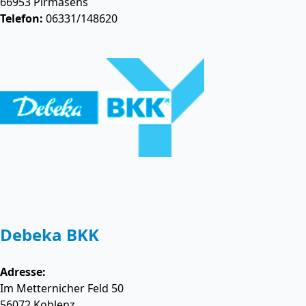
66953
Pirmasens
Telefon:
06331/148620
Debeka BKK
Adresse:
Im Metternicher Feld 50
56072
Koblenz