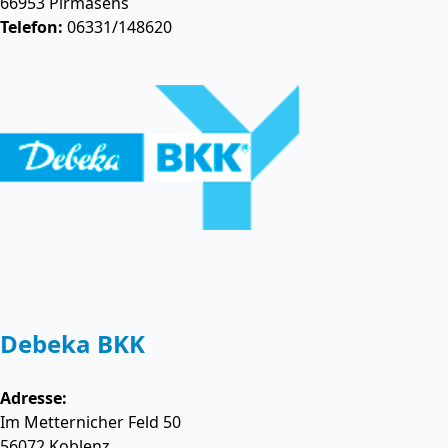
66953
Pirmasens
Telefon:
06331/148620
Debeka BKK
Adresse:
Im Metternicher Feld 50
56072
Koblenz