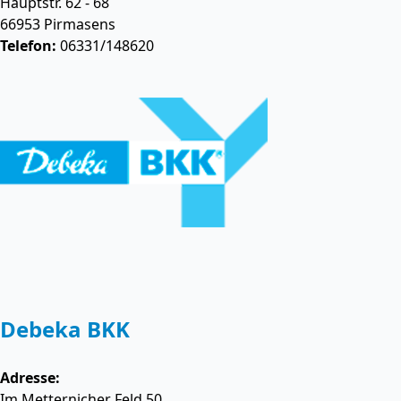
Hauptstr. 62 - 68
66953
Pirmasens
Telefon:
06331/148620
Debeka BKK
Adresse:
Im Metternicher Feld 50