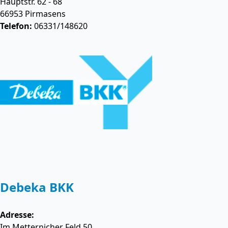
Hauptstr. 62 - 68
66953
Pirmasens
Telefon:
06331/148620
Debeka BKK
Adresse:
Im Metternicher Feld 50