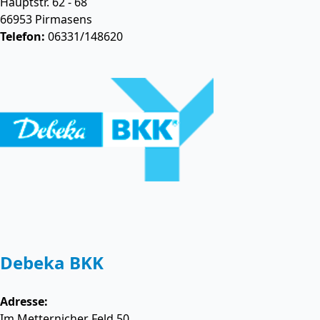
Hauptstr. 62 - 68
66953
Pirmasens
Telefon:
06331/148620
Debeka BKK
Adresse:
Im Metternicher Feld 50