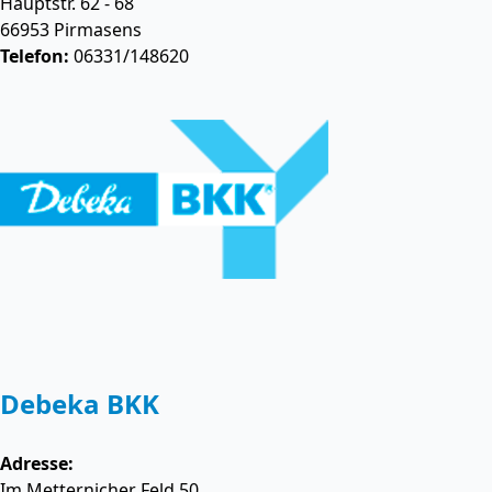
Hauptstr. 62 - 68
66953
Pirmasens
Telefon:
06331/148620
Debeka BKK
Adresse:
Im Metternicher Feld 50